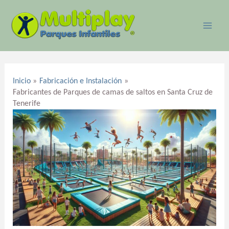
Ir
MAI
al
ME
contenido
Navegación
de
Inicio
Fabricación e Instalación
entradas
Fabricantes de Parques de camas de saltos en Santa Cruz de
Tenerife