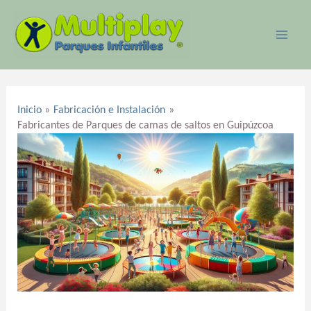
Ir
MAI
al
ME
contenido
Navegación
de
Inicio
Fabricación e Instalación
entradas
Fabricantes de Parques de camas de saltos en Guipúzcoa