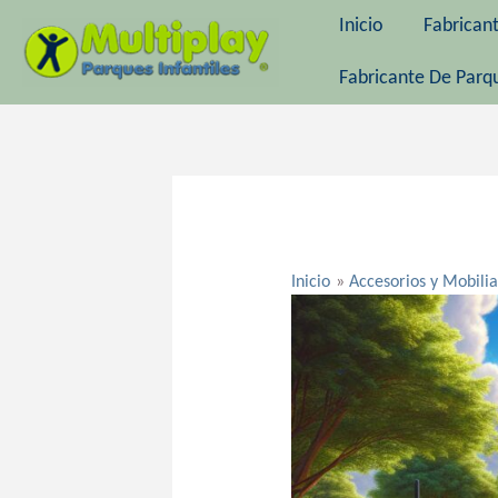
Ir
Inicio
Fabrican
al
contenido
Fabricante De Parqu
Navegación
de
entradas
Inicio
Accesorios y Mobilia