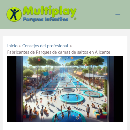
Ir
MAI
al
ME
contenido
Navegación
de
Inicio
Consejos del profesional
entradas
Fabricantes de Parques de camas de saltos en Alicante