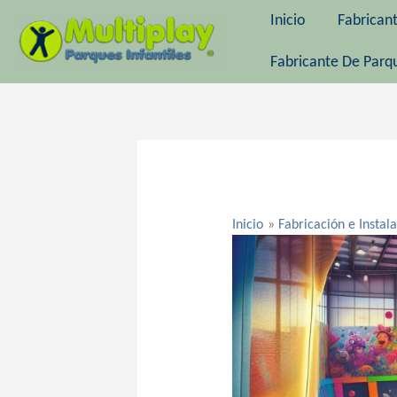
Ir
Inicio
Fabrican
al
contenido
Fabricante De Parqu
Navegación
de
entradas
Inicio
Fabricación e Instal