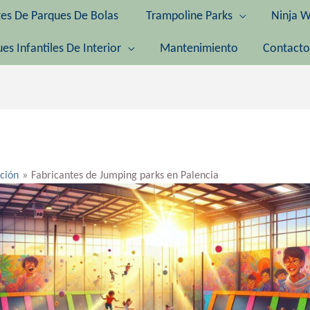
tes De Parques De Bolas
Trampoline Parks
Ninja W
es Infantiles De Interior
Mantenimiento
Contacto
ación
Fabricantes de Jumping parks en Palencia