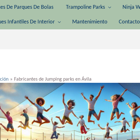
tes De Parques De Bolas
Trampoline Parks
Ninja W
es Infantiles De Interior
Mantenimiento
Contacto
ación
Fabricantes de Jumping parks en Ávila