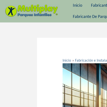
Ir
Inicio
Fabrican
al
contenido
Fabricante De Parqu
Navegación
de
entradas
Inicio
Fabricación e Instal