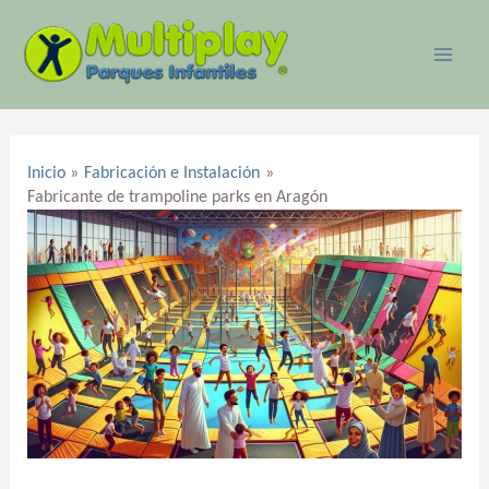
Ir
MAI
al
ME
contenido
Navegación
de
Inicio
Fabricación e Instalación
entradas
Fabricante de trampoline parks en Aragón