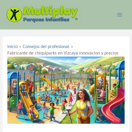
Ir
MAI
al
ME
contenido
Navegación
de
Inicio
Consejos del profesional
entradas
Fabricante de chiquiparks en Vizcaya innovacion y precios