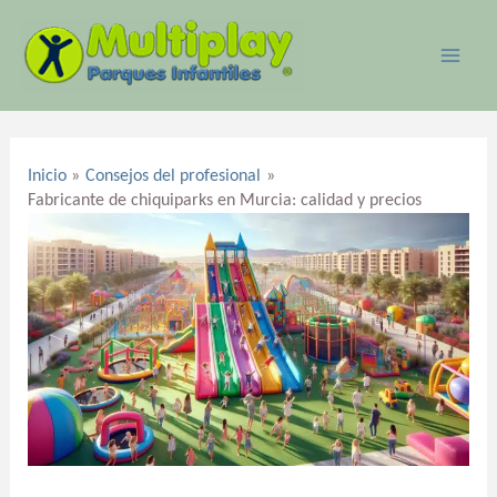
Ir
MAI
al
ME
contenido
Navegación
de
Inicio
Consejos del profesional
entradas
Fabricante de chiquiparks en Murcia: calidad y precios