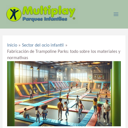
Ir
MAI
al
ME
contenido
Navegación
de
Inicio
Sector del ocio infantil
entradas
Fabricación de Trampoline Parks: todo sobre los materiales y
normativas