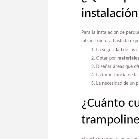
instalació
Para la instalación de parq
infraestructura hasta la exp
La seguridad de las i
Optar por
materiale
Diseñar áreas que of
La importancia de la 
La necesidad de un p
¿Cuánto c
trampolin
El coste de montar un parqu