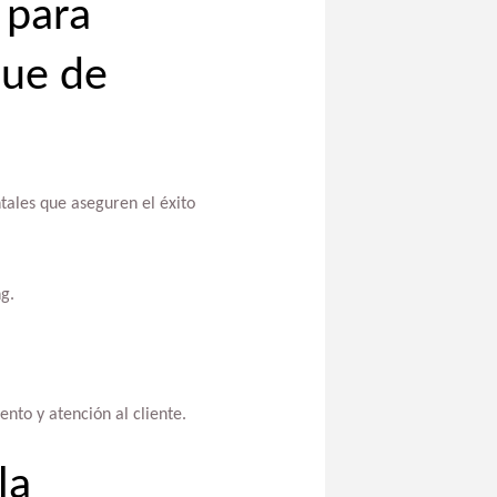
 para
que de
ales que aseguren el éxito
g.
nto y atención al cliente.
la