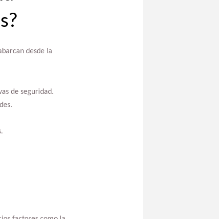
es?
abarcan desde la
as de seguridad.
des.
.
e
ios factores como la