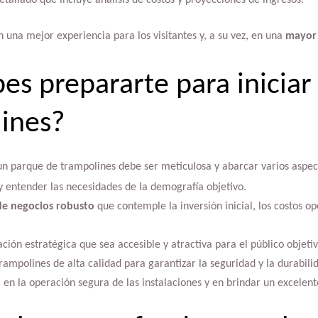
tallado que incluye análisis de costos y proyecciones de ingresos.
n una mejor experiencia para los visitantes y, a su vez, en una
mayor 
s prepararte para iniciar
ines?
un parque de trampolines debe ser meticulosa y abarcar varios aspec
y entender las necesidades de la demografía objetivo.
de negocios robusto
que contemple la inversión inicial, los costos op
ción estratégica que sea accesible y atractiva para el público objetiv
trampolines de alta calidad para garantizar la seguridad y la durabili
 en la operación segura de las instalaciones y en brindar un excelente