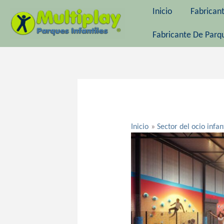
Ir
Inicio
Fabrican
al
contenido
Fabricante De Parqu
Navegación
de
entradas
Inicio
Sector del ocio infan