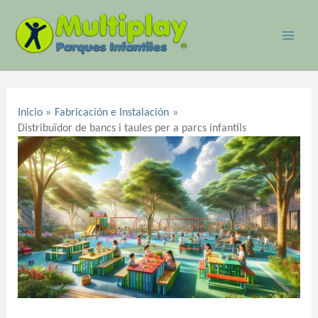
Ir
MAI
al
ME
contenido
Navegación
de
Inicio
Fabricación e Instalación
entradas
Distribuïdor de bancs i taules per a parcs infantils