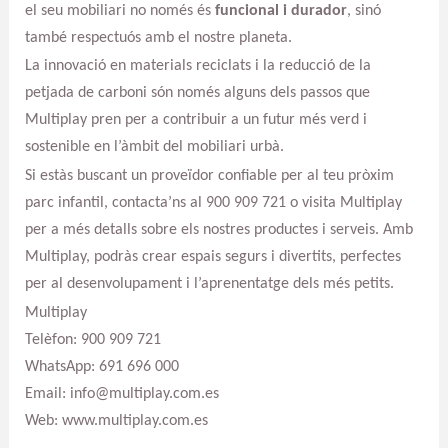
el seu mobiliari no només és
funcional i durador
, sinó
també respectuós amb el nostre planeta.
La innovació en materials reciclats i la reducció de la
petjada de carboni són només alguns dels passos que
Multiplay pren per a contribuir a un futur més verd i
sostenible en l’àmbit del mobiliari urbà.
Si estàs buscant un proveïdor confiable per al teu pròxim
parc infantil, contacta’ns al 900 909 721 o visita Multiplay
per a més detalls sobre els nostres productes i serveis. Amb
Multiplay, podràs crear espais segurs i divertits, perfectes
per al desenvolupament i l’aprenentatge dels més petits.
Multiplay
Telèfon: 900 909 721
WhatsApp: 691 696 000
Email: info@multiplay.com.es
Web: www.multiplay.com.es