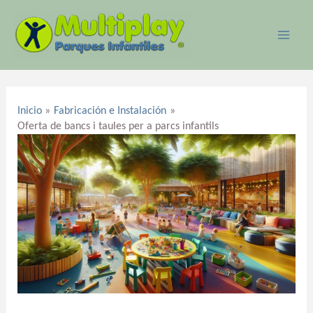
Ir
MAI
al
ME
contenido
Navegación
de
Inicio
Fabricación e Instalación
entradas
Oferta de bancs i taules per a parcs infantils