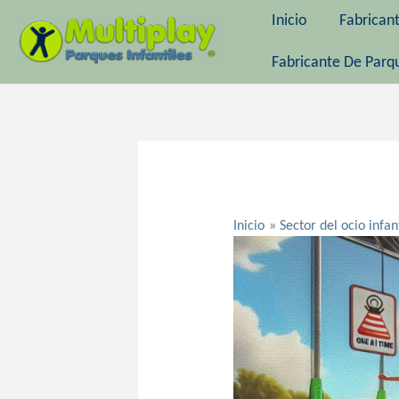
Ir
Inicio
Fabrican
al
contenido
Fabricante De Parqu
Navegación
de
entradas
Inicio
Sector del ocio infan