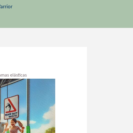
arrior
amas elásticas