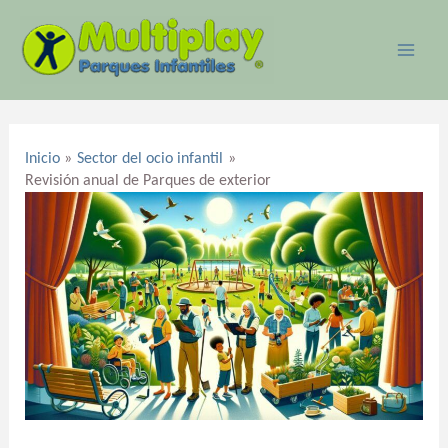
Ir
MAI
al
ME
contenido
Navegación
de
Inicio
Sector del ocio infantil
entradas
Revisión anual de Parques de exterior