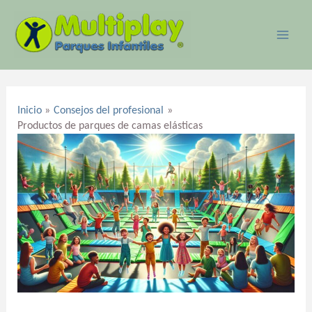
Ir
MAI
al
ME
contenido
Navegación
de
Inicio
Consejos del profesional
entradas
Productos de parques de camas elásticas