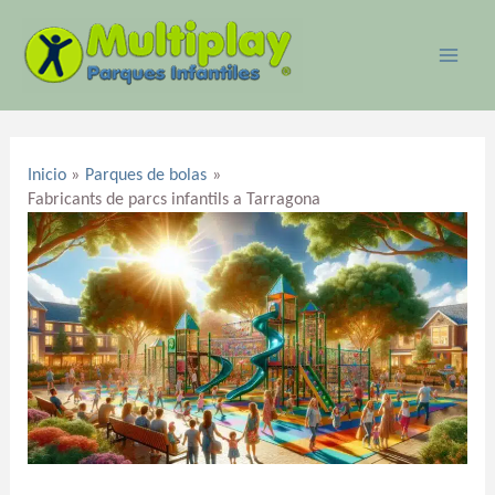
Ir
MAI
al
ME
contenido
Navegación
de
Inicio
Parques de bolas
entradas
Fabricants de parcs infantils a Tarragona