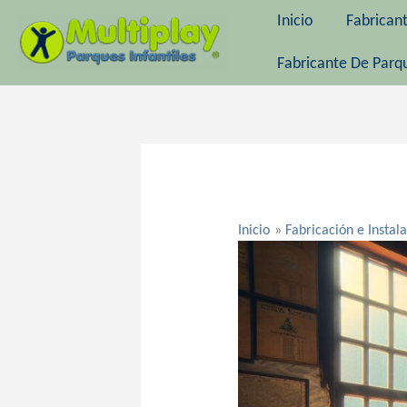
Ir
Inicio
Fabrican
al
contenido
Fabricante De Parqu
Navegación
de
entradas
Inicio
Fabricación e Instal