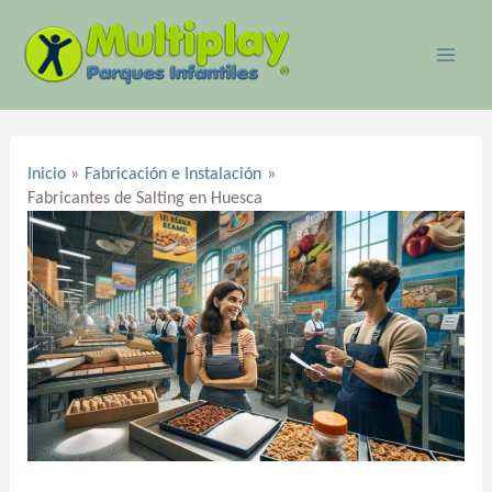
Ir
MAI
al
ME
contenido
Navegación
de
Inicio
Fabricación e Instalación
entradas
Fabricantes de Salting en Huesca