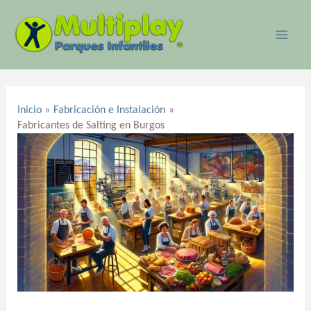
Ir
MAI
al
ME
contenido
Navegación
de
Inicio
Fabricación e Instalación
entradas
Fabricantes de Salting en Burgos