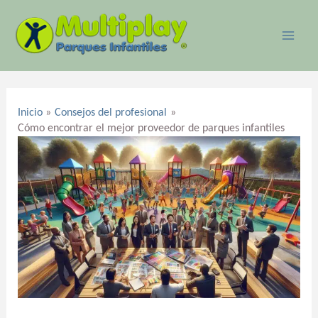
Ir
MAI
al
ME
contenido
Navegación
de
Inicio
Consejos del profesional
entradas
Cómo encontrar el mejor proveedor de parques infantiles