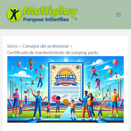
Ir
MAI
al
ME
contenido
Navegación
de
Inicio
Consejos del profesional
entradas
Certificado de mantenimiento de jumping parks