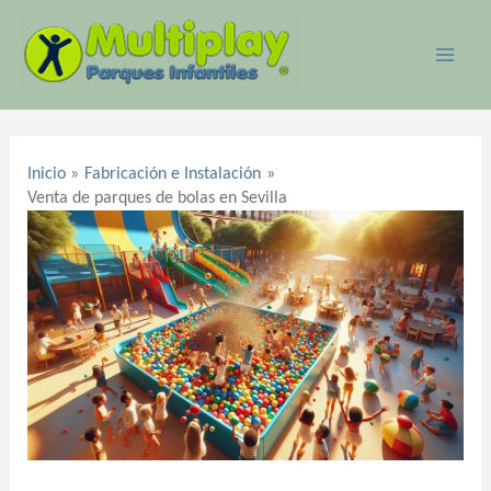
Ir
MAI
al
ME
contenido
Navegación
de
Inicio
Fabricación e Instalación
entradas
Venta de parques de bolas en Sevilla