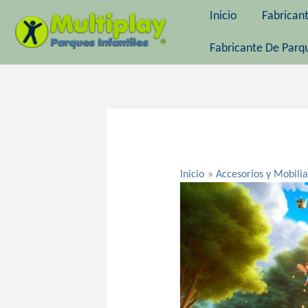
Ir
Inicio
Fabrican
al
contenido
Fabricante De Parqu
Navegación
de
entradas
Inicio
Accesorios y Mobilia